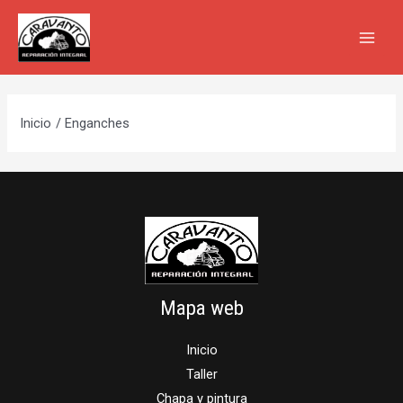
Ir
al
MAI
contenido
MEN
Inicio
Enganches
Mapa web
Inicio
Taller
Chapa y pintura